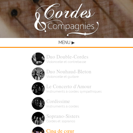
MENU ▶
Duo Double-Cordes
Violoncelle et contrebasse
Duo Nouhaud-Bleton
Violoncelle et guitare
Le Concerto d'Amour
Instruments à cordes sympathiques
Cordissime
Instruments à cordes
Soprano-Sisters
Cordes et sopranos
Cinq de cœur