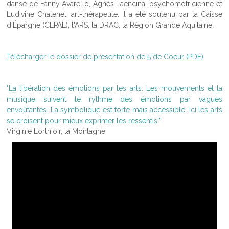
danse de Fanny Avarello, Agnès Laencina, psychomotricienne et
Ludivine Chatenet, art-thérapeute. Il a été soutenu par la Caisse
d'Épargne (CEPAL), l'ARS, la DRAC, la Région Grande Aquitaine.
Télécharger le dossier de présentation de 5 de Coeur (PDF)
"La libération des émotions par les arts. Les mouvements et la
musique suivent le rythme des émotions par vagues
envoûtantes. La symbolique est forte mais accessible. Ici les arts
se croisent pour mieux exprimer les ressentis."
Virginie Lorthioir, la Montagne